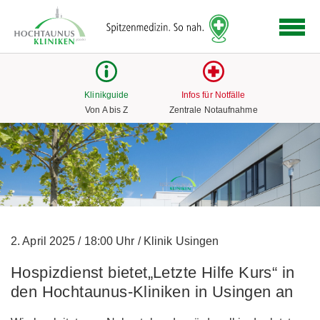
Logo
der
Hochtaunus
Kliniken
mit
Klinikguide
Infos für Notfälle
Link
Von A bis Z
Zentrale Notaufnahme
zur
Startseite
2. April 2025
/
18:00 Uhr
/
Klinik Usingen
Hospizdienst bietet„Letzte Hilfe Kurs“ in
den Hochtaunus-Kliniken in Usingen an