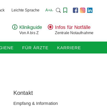
Suchen
A+
ack
Leichte Sprache
A-
nach:
Klinikguide
Infos für Notfälle
Von A bis Z
Zentrale Notaufnahme
GIENE
FÜR ÄRZTE
KARRIERE
Kontakt
Empfang & Information