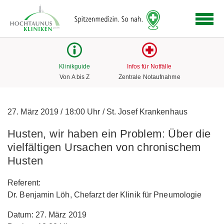
Logo
der
Hochtaunus
Kliniken
mit
Klinikguide
Infos für Notfälle
Link
Von A bis Z
Zentrale Notaufnahme
zur
Startseite
27. März 2019
/
18:00 Uhr
/
St. Josef Krankenhaus
Husten, wir haben ein Problem: Über die
vielfältigen Ursachen von chronischem
Husten
Referent:
Dr. Benjamin Löh, Chefarzt der Klinik für Pneumologie
Datum: 27. März 2019