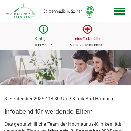
Logo
der
Hochtaunus
Kliniken
mit
Klinikguide
Infos für Notfälle
Link
Von A bis Z
Zentrale Notaufnahme
zur
Startseite
3. September 2025
/
18:30 Uhr
/
Klinik Bad Homburg
Infoabend für werdende Eltern
Das geburtshilfliche Team der Hochtaunus-Kliniken lädt