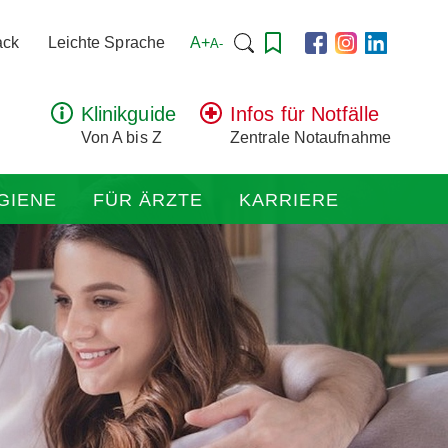
Suchen
A+
ack
Leichte Sprache
A-
nach:
Klinikguide
Infos für Notfälle
Von A bis Z
Zentrale Notaufnahme
GIENE
FÜR ÄRZTE
KARRIERE