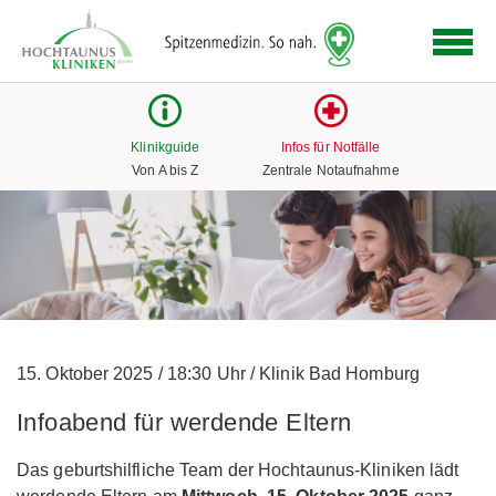
Logo
der
Hochtaunus
Kliniken
mit
Klinikguide
Infos für Notfälle
Link
Von A bis Z
Zentrale Notaufnahme
zur
Startseite
15. Oktober 2025
/
18:30 Uhr
/
Klinik Bad Homburg
Infoabend für werdende Eltern
Das geburtshilfliche Team der Hochtaunus-Kliniken lädt