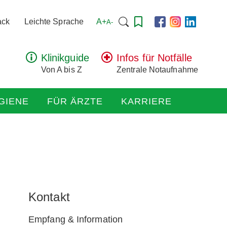
Suchen
A+
ack
Leichte Sprache
A-
nach:
Klinikguide
Infos für Notfälle
Von A bis Z
Zentrale Notaufnahme
GIENE
FÜR ÄRZTE
KARRIERE
Kontakt
Empfang & Information