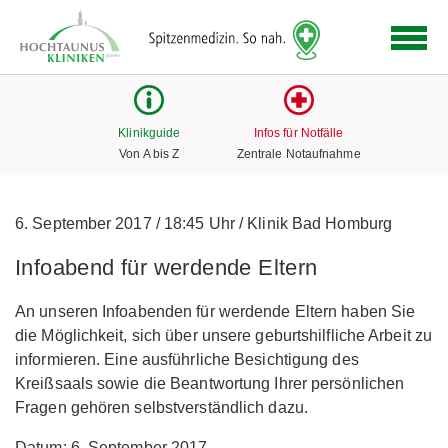
Logo
der
Hochtaunus
Kliniken
mit
Klinikguide
Infos für Notfälle
Link
Von A bis Z
Zentrale Notaufnahme
zur
Startseite
6. September 2017
/
18:45 Uhr
/
Klinik Bad Homburg
Infoabend für werdende Eltern
An unseren Infoabenden für werdende Eltern haben Sie
die Möglichkeit, sich über unsere geburtshilfliche Arbeit zu
informieren. Eine ausführliche Besichtigung des
Kreißsaals sowie die Beantwortung Ihrer persönlichen
Fragen gehören selbstverständlich dazu.
Datum: 6. September 2017