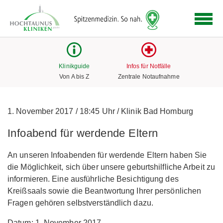
Logo
der
Hochtaunus
Kliniken
mit
Klinikguide
Infos für Notfälle
Link
Von A bis Z
Zentrale Notaufnahme
zur
Startseite
1. November 2017
/
18:45 Uhr
/
Klinik Bad Homburg
Infoabend für werdende Eltern
An unseren Infoabenden für werdende Eltern haben Sie
die Möglichkeit, sich über unsere geburtshilfliche Arbeit zu
informieren. Eine ausführliche Besichtigung des
Kreißsaals sowie die Beantwortung Ihrer persönlichen
Fragen gehören selbstverständlich dazu.
Datum: 1. November 2017