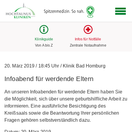
Logo
der
Hochtaunus
Kliniken
mit
Klinikguide
Infos für Notfälle
Link
Von A bis Z
Zentrale Notaufnahme
zur
Startseite
20. März 2019
/
18:45 Uhr
/
Klinik Bad Homburg
Infoabend für werdende Eltern
An unseren Infoabenden für werdende Eltern haben Sie
die Möglichkeit, sich über unsere geburtshilfliche Arbeit zu
informieren. Eine ausführliche Besichtigung des
Kreißsaals sowie die Beantwortung Ihrer persönlichen
Fragen gehören selbstverständlich dazu.
Datum: 20. März 2019