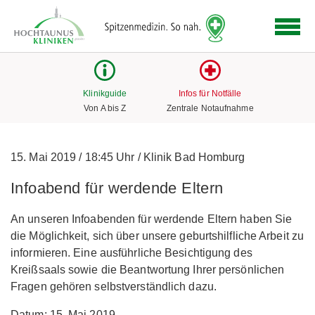
Logo
der
Hochtaunus
Kliniken
mit
Klinikguide
Infos für Notfälle
Link
Von A bis Z
Zentrale Notaufnahme
zur
Startseite
15. Mai 2019
/
18:45 Uhr
/
Klinik Bad Homburg
Infoabend für werdende Eltern
An unseren Infoabenden für werdende Eltern haben Sie
die Möglichkeit, sich über unsere geburtshilfliche Arbeit zu
informieren. Eine ausführliche Besichtigung des
Kreißsaals sowie die Beantwortung Ihrer persönlichen
Fragen gehören selbstverständlich dazu.
Datum: 15. Mai 2019