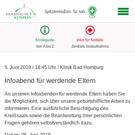
Logo
der
Hochtaunus
Kliniken
mit
Klinikguide
Infos für Notfälle
Link
Von A bis Z
Zentrale Notaufnahme
zur
Startseite
5. Juni 2019
/
18:45 Uhr
/
Klinik Bad Homburg
Infoabend für werdende Eltern
An unseren Infoabenden für werdende Eltern haben Sie
die Möglichkeit, sich über unsere geburtshilfliche Arbeit zu
informieren. Eine ausführliche Besichtigung des
Kreißsaals sowie die Beantwortung Ihrer persönlichen
Fragen gehören selbstverständlich dazu.
Datum: 05. Juni 2019