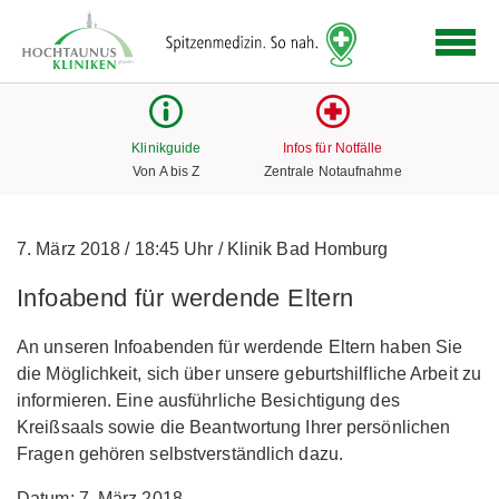
Logo
der
Hochtaunus
Kliniken
mit
Klinikguide
Infos für Notfälle
Link
Von A bis Z
Zentrale Notaufnahme
zur
Startseite
7. März 2018
/
18:45 Uhr
/
Klinik Bad Homburg
Infoabend für werdende Eltern
An unseren Infoabenden für werdende Eltern haben Sie
die Möglichkeit, sich über unsere geburtshilfliche Arbeit zu
informieren. Eine ausführliche Besichtigung des
Kreißsaals sowie die Beantwortung Ihrer persönlichen
Fragen gehören selbstverständlich dazu.
Datum: 7. März 2018