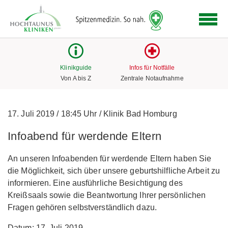
Logo
der
Hochtaunus
Kliniken
mit
Klinikguide
Infos für Notfälle
Link
Von A bis Z
Zentrale Notaufnahme
zur
Startseite
17. Juli 2019
/
18:45 Uhr
/
Klinik Bad Homburg
Infoabend für werdende Eltern
An unseren Infoabenden für werdende Eltern haben Sie
die Möglichkeit, sich über unsere geburtshilfliche Arbeit zu
informieren. Eine ausführliche Besichtigung des
Kreißsaals sowie die Beantwortung Ihrer persönlichen
Fragen gehören selbstverständlich dazu.
Datum: 17. Juli 2019