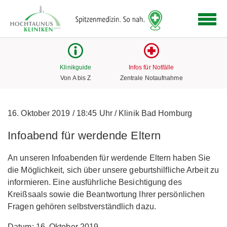
Logo
der
Hochtaunus
Kliniken
mit
Klinikguide
Infos für Notfälle
Link
Von A bis Z
Zentrale Notaufnahme
zur
Startseite
16. Oktober 2019
/
18:45 Uhr
/
Klinik Bad Homburg
Infoabend für werdende Eltern
An unseren Infoabenden für werdende Eltern haben Sie
die Möglichkeit, sich über unsere geburtshilfliche Arbeit zu
informieren. Eine ausführliche Besichtigung des
Kreißsaals sowie die Beantwortung Ihrer persönlichen
Fragen gehören selbstverständlich dazu.
Datum: 16. Oktober 2019