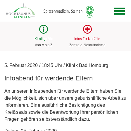
Logo
der
Hochtaunus
Kliniken
mit
Klinikguide
Infos für Notfälle
Link
Von A bis Z
Zentrale Notaufnahme
zur
Startseite
5. Februar 2020
/
18:45 Uhr
/
Klinik Bad Homburg
Infoabend für werdende Eltern
An unseren Infoabenden für werdende Eltern haben Sie
die Möglichkeit, sich über unsere geburtshilfliche Arbeit zu
informieren. Eine ausführliche Besichtigung des
Kreißsaals sowie die Beantwortung Ihrer persönlichen
Fragen gehören selbstverständlich dazu.
Datum: 05. Februar 2020