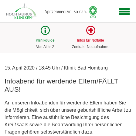
Logo
der
Hochtaunus
Kliniken
mit
Klinikguide
Infos für Notfälle
Link
Von A bis Z
Zentrale Notaufnahme
zur
Startseite
15. April 2020
/
18:45 Uhr
/
Klinik Bad Homburg
Infoabend für werdende Eltern/FÄLLT
AUS!
An unseren Infoabenden für werdende Eltern haben Sie
die Möglichkeit, sich über unsere geburtshilfliche Arbeit zu
informieren. Eine ausführliche Besichtigung des
Kreißsaals sowie die Beantwortung Ihrer persönlichen
Fragen gehören selbstverständlich dazu.