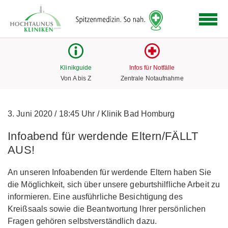
Logo
der
Hochtaunus
Kliniken
mit
Klinikguide
Infos für Notfälle
Link
Von A bis Z
Zentrale Notaufnahme
zur
Startseite
3. Juni 2020
/
18:45 Uhr
/
Klinik Bad Homburg
Infoabend für werdende Eltern/FÄLLT
AUS!
An unseren Infoabenden für werdende Eltern haben Sie
die Möglichkeit, sich über unsere geburtshilfliche Arbeit zu
informieren. Eine ausführliche Besichtigung des
Kreißsaals sowie die Beantwortung Ihrer persönlichen
Fragen gehören selbstverständlich dazu.