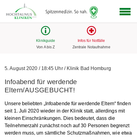
Logo
der
Hochtaunus
Kliniken
mit
Klinikguide
Infos für Notfälle
Link
Von A bis Z
Zentrale Notaufnahme
zur
Startseite
5. August 2020
/
18:45 Uhr
/
Klinik Bad Homburg
Infoabend für werdende
Eltern/AUSGEBUCHT!
Unsere beliebten „Infoabende für werdende Eltern“ finden
seit 1. Juli 2020 wieder in der Klinik statt, allerdings mit
kleinen Einschränkungen. Dies bedeutet, dass die
Teilnehmerzahl zunächst noch auf 30 Personen begrenzt
werden muss, um sämtliche Schutzmaßnahmen, wie etwa