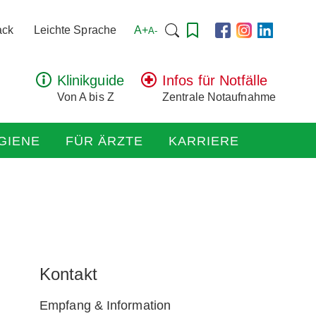
Suchen
A+
ack
Leichte Sprache
A-
nach:
Klinikguide
Infos für Notfälle
Von A bis Z
Zentrale Notaufnahme
GIENE
FÜR ÄRZTE
KARRIERE
Kontakt
Empfang & Information