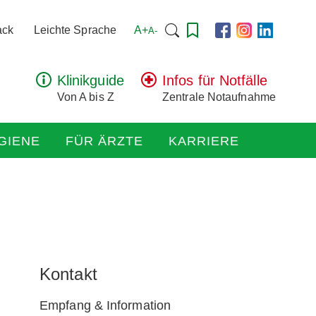
Suchen
A+
ack
Leichte Sprache
A-
nach:
Klinikguide
Infos für Notfälle
Von A bis Z
Zentrale Notaufnahme
GIENE
FÜR ÄRZTE
KARRIERE
Kontakt
Empfang & Information