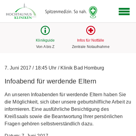
Logo
der
Hochtaunus
Kliniken
mit
Klinikguide
Infos für Notfälle
Link
Von A bis Z
Zentrale Notaufnahme
zur
Startseite
7. Juni 2017
/
18:45 Uhr
/
Klinik Bad Homburg
Infoabend für werdende Eltern
An unseren Infoabenden für werdende Eltern haben Sie
die Möglichkeit, sich über unsere geburtshilfliche Arbeit zu
informieren. Eine ausführliche Besichtigung des
Kreißsaals sowie die Beantwortung Ihrer persönlichen
Fragen gehören selbstverständlich dazu.
Datum: 7. Juni 2017