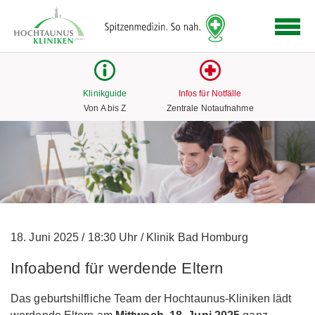
Logo
der
Hochtaunus
Kliniken
mit
Klinikguide
Infos für Notfälle
Link
Von A bis Z
Zentrale Notaufnahme
zur
Startseite
18. Juni 2025
/
18:30 Uhr
/
Klinik Bad Homburg
Infoabend für werdende Eltern
Das geburtshilfliche Team der Hochtaunus-Kliniken lädt