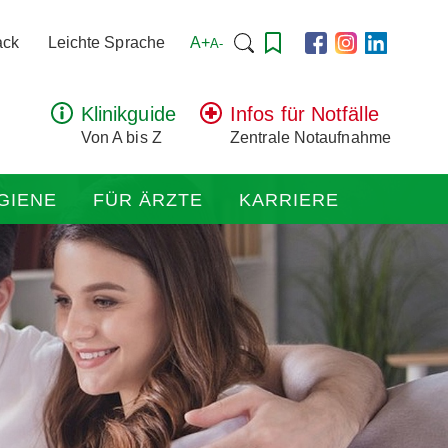
Suchen
A+
ack
Leichte Sprache
A-
nach:
Klinikguide
Infos für Notfälle
Von A bis Z
Zentrale Notaufnahme
GIENE
FÜR ÄRZTE
KARRIERE