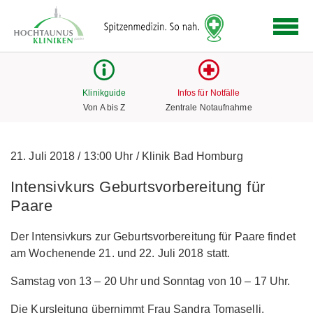
Logo
der
Hochtaunus
Kliniken
mit
Klinikguide
Infos für Notfälle
Link
Von A bis Z
Zentrale Notaufnahme
zur
Startseite
21. Juli 2018
/
13:00 Uhr
/
Klinik Bad Homburg
Intensivkurs Geburtsvorbereitung für
Paare
Der Intensivkurs zur Geburtsvorbereitung für Paare findet
am Wochenende 21. und 22. Juli 2018 statt.
Samstag von 13 – 20 Uhr und Sonntag von 10 – 17 Uhr.
Die Kursleitung übernimmt Frau Sandra Tomaselli.