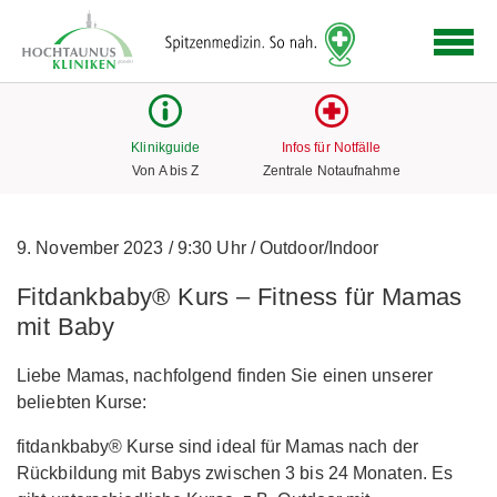
Logo
der
Hochtaunus
Kliniken
mit
Klinikguide
Infos für Notfälle
Link
Von A bis Z
Zentrale Notaufnahme
zur
Startseite
9. November 2023
/
9:30 Uhr
/
Outdoor/Indoor
Fitdankbaby® Kurs – Fitness für Mamas
mit Baby
Liebe Mamas, nachfolgend finden Sie einen unserer
beliebten Kurse:
fitdankbaby® Kurse sind ideal für Mamas nach der
Rückbildung mit Babys zwischen 3 bis 24 Monaten. Es