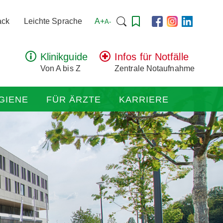
Suchen
A+
ack
Leichte Sprache
A-
nach:
Klinikguide
Infos für Notfälle
Von A bis Z
Zentrale Notaufnahme
GIENE
FÜR ÄRZTE
KARRIERE