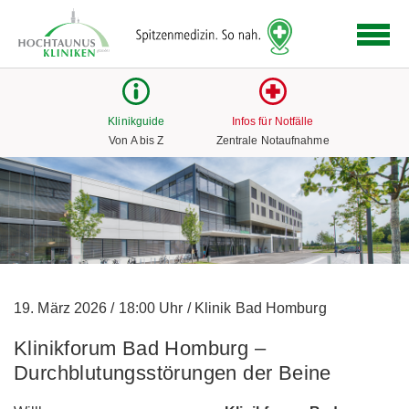
Logo
der
Hochtaunus
Kliniken
mit
Klinikguide
Infos für Notfälle
Link
Von A bis Z
Zentrale Notaufnahme
zur
Startseite
19. März 2026
/
18:00 Uhr
/
Klinik Bad Homburg
Klinikforum Bad Homburg –
Durchblutungsstörungen der Beine