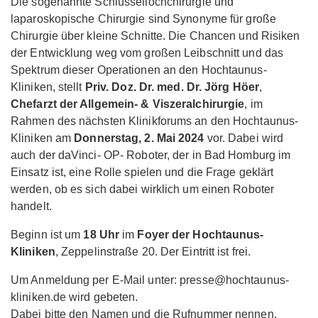
Die sogenannte Schlüssellochchirurgie und
laparoskopische Chirurgie sind Synonyme für große
Chirurgie über kleine Schnitte. Die Chancen und Risiken
der Entwicklung weg vom großen Leibschnitt und das
Spektrum dieser Operationen an den Hochtaunus-
Kliniken, stellt
Priv. Doz. Dr. med. Dr. Jörg Höer
,
Chefarzt der Allgemein- & Viszeralchirurgie
, im
Rahmen des nächsten Klinikforums an den Hochtaunus-
Kliniken am
Donnerstag, 2. Mai 2024
vor. Dabei wird
auch der daVinci- OP- Roboter, der in Bad Homburg im
Einsatz ist, eine Rolle spielen und die Frage geklärt
werden, ob es sich dabei wirklich um einen Roboter
handelt.
Beginn ist um
18 Uhr
im
Foyer der Hochtaunus-
Kliniken
, Zeppelinstraße 20. Der Eintritt ist frei.
Um Anmeldung per E-Mail unter: presse@hochtaunus-
kliniken.de wird gebeten.
Dabei bitte den Namen und die Rufnummer nennen.