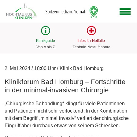
Logo
der
Hochtaunus
Kliniken
mit
Klinikguide
Infos für Notfälle
Link
Von A bis Z
Zentrale Notaufnahme
zur
Startseite
2. Mai 2024
/
18:00 Uhr
/
Klinik Bad Homburg
Klinikforum Bad Homburg – Fortschritte
in der minimal-invasiven Chirurgie
„Chirurgische Behandlung“ klingt für viele Patientinnen
und Patienten nicht sehr verlockend. In der Kombination
mit dem Begriff „minimal invasiv“ verliert der chirurgische
Eingriff aber durchaus etwas von seinem Schrecken.