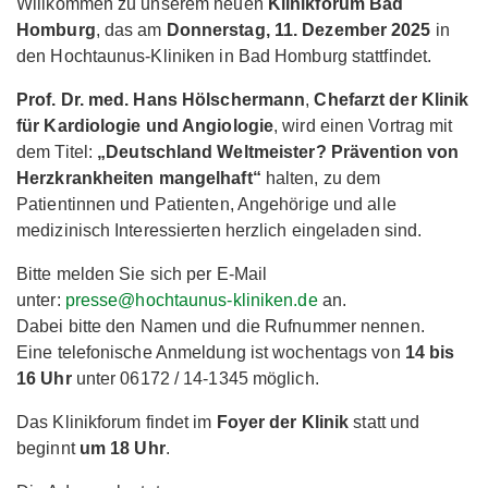
Willkommen zu unserem neuen
Klinikforum Bad
Homburg
, das am
Donnerstag, 11. Dezember 2025
in
den Hochtaunus-Kliniken in Bad Homburg stattfindet.
Prof. Dr. med. Hans Hölschermann
,
Chefarzt der Klinik
für Kardiologie und Angiologie
, wird einen Vortrag mit
dem Titel:
„Deutschland Weltmeister? Prävention von
Herzkrankheiten mangelhaft“
halten, zu dem
Patientinnen und Patienten, Angehörige und alle
medizinisch Interessierten herzlich eingeladen sind.
Bitte melden Sie sich per E-Mail
unter:
presse@hochtaunus-kliniken.de
an.
Dabei bitte den Namen und die Rufnummer nennen.
Eine telefonische Anmeldung ist wochentags von
14 bis
16 Uhr
unter 06172 / 14-1345 möglich.
Das Klinikforum findet im
Foyer der Klinik
statt und
beginnt
um 18 Uhr
.