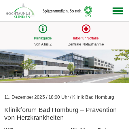
Logo
der
Hochtaunus
Kliniken
mit
Klinikguide
Infos für Notfälle
Link
Von A bis Z
Zentrale Notaufnahme
zur
Startseite
11. Dezember 2025
/
18:00 Uhr
/
Klinik Bad Homburg
Klinikforum Bad Homburg – Prävention
von Herzkrankheiten