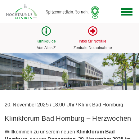
Logo
der
Hochtaunus
Kliniken
mit
Klinikguide
Infos für Notfälle
Link
Von A bis Z
Zentrale Notaufnahme
zur
Startseite
20. November 2025
/
18:00 Uhr
/
Klinik Bad Homburg
Klinikforum Bad Homburg – Herzwochen
Willkommen zu unserem neuen
Klinikforum Bad