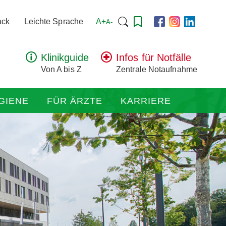
Suchen
A+
ack
Leichte Sprache
A-
nach:
Klinikguide
Infos für Notfälle
Von A bis Z
Zentrale Notaufnahme
GIENE
FÜR ÄRZTE
KARRIERE