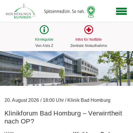
Logo
der
Hochtaunus
Kliniken
mit
Klinikguide
Infos für Notfälle
Link
Von A bis Z
Zentrale Notaufnahme
zur
Startseite
20. August 2026
/
18:00 Uhr
/
Klinik Bad Homburg
Klinikforum Bad Homburg – Verwirrtheit
nach OP?