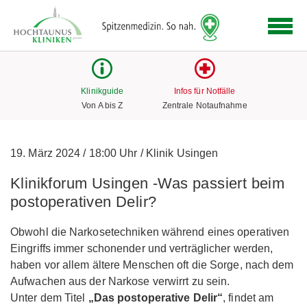
Logo
der
Hochtaunus
Kliniken
mit
Klinikguide
Infos für Notfälle
Link
Von A bis Z
Zentrale Notaufnahme
zur
Startseite
19. März 2024
/
18:00 Uhr
/
Klinik Usingen
Klinikforum Usingen -Was passiert beim
postoperativen Delir?
Obwohl die Narkosetechniken während eines operativen
Eingriffs immer schonender und verträglicher werden,
haben vor allem ältere Menschen oft die Sorge, nach dem
Aufwachen aus der Narkose verwirrt zu sein.
Unter dem Titel
„Das postoperative Delir“
, findet am