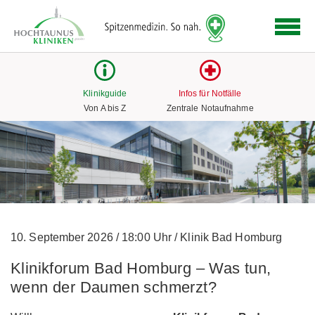
Logo
der
Hochtaunus
Kliniken
mit
Klinikguide
Infos für Notfälle
Link
Von A bis Z
Zentrale Notaufnahme
zur
Startseite
10. September 2026
/
18:00 Uhr
/
Klinik Bad Homburg
Klinikforum Bad Homburg – Was tun,
wenn der Daumen schmerzt?