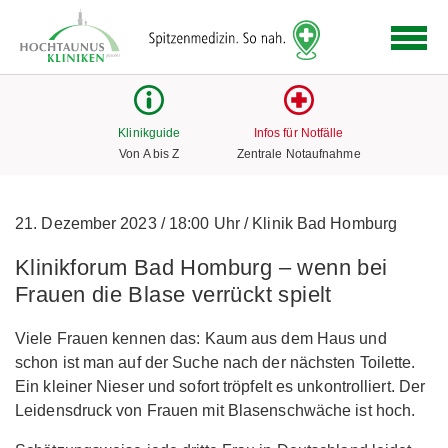
Logo
der
Hochtaunus
Kliniken
mit
Klinikguide
Infos für Notfälle
Link
Von A bis Z
Zentrale Notaufnahme
zur
Startseite
21. Dezember 2023
/
18:00 Uhr
/
Klinik Bad Homburg
Klinikforum Bad Homburg – wenn bei
Frauen die Blase verrückt spielt
Viele Frauen kennen das: Kaum aus dem Haus und
schon ist man auf der Suche nach der nächsten Toilette.
Ein kleiner Nieser und sofort tröpfelt es unkontrolliert. Der
Leidensdruck von Frauen mit Blasenschwäche ist hoch.