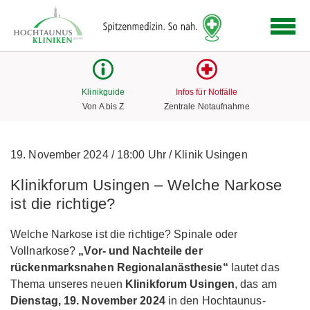
Logo
der
Hochtaunus
Kliniken
mit
Klinikguide
Infos für Notfälle
Link
Von A bis Z
Zentrale Notaufnahme
zur
Startseite
19. November 2024
/
18:00 Uhr
/
Klinik Usingen
Klinikforum Usingen – Welche Narkose
ist die richtige?
Welche Narkose ist die richtige? Spinale oder
Vollnarkose?
„Vor- und Nachteile der
rückenmarksnahen Regionalanästhesie“
lautet das
Thema unseres neuen
Klinikforum Usingen
, das am
Dienstag, 19.
November 2024
in den Hochtaunus-