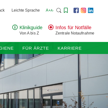
Suchen
A+
ack
Leichte Sprache
A-
nach:
Klinikguide
Infos für Notfälle
Von A bis Z
Zentrale Notaufnahme
GIENE
FÜR ÄRZTE
KARRIERE