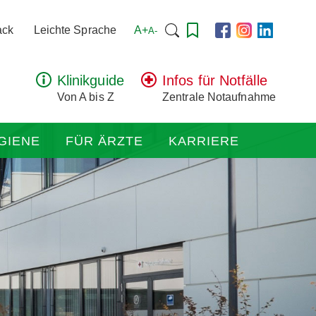
Suchen
A+
ack
Leichte Sprache
A-
nach:
Klinikguide
Infos für Notfälle
Von A bis Z
Zentrale Notaufnahme
GIENE
FÜR ÄRZTE
KARRIERE