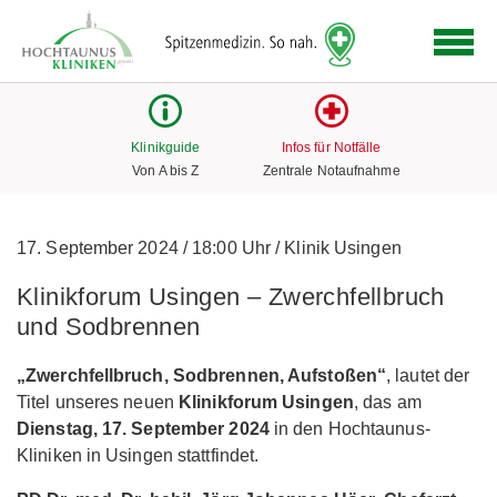
Logo
der
Hochtaunus
Kliniken
mit
Klinikguide
Infos für Notfälle
Link
Von A bis Z
Zentrale Notaufnahme
zur
Startseite
17. September 2024
/
18:00 Uhr
/
Klinik Usingen
Klinikforum Usingen – Zwerchfellbruch
und Sodbrennen
„Zwerchfellbruch, Sodbrennen, Aufstoßen“
, lautet der
Titel unseres neuen
Klinikforum Usingen
, das am
Dienstag, 17. September 2024
in den Hochtaunus-
Kliniken in Usingen stattfindet.