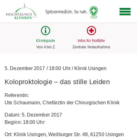
Logo
der
Hochtaunus
Kliniken
mit
Klinikguide
Infos für Notfälle
Link
Von A bis Z
Zentrale Notaufnahme
zur
Startseite
5. Dezember 2017
/
18:00 Uhr
/
Klinik Usingen
Koloproktologie – das stille Leiden
Referentin:
Ute Schaumann, Chefärztin der Chirurgischen Klinik
Datum: 5. Dezember 2017
Beginn: 18:00 Uhr
Ort: Klinik Usingen, Weilburger Str. 48, 61250 Usingen