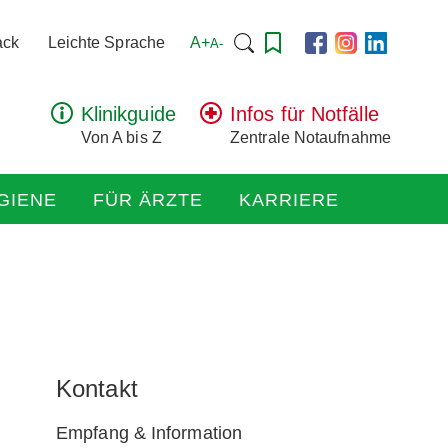
Suchen
A+
ack
Leichte Sprache
A-
nach:
Klinikguide
Infos für Notfälle
Von A bis Z
Zentrale Notaufnahme
GIENE
FÜR ÄRZTE
KARRIERE
Kontakt
Empfang & Information