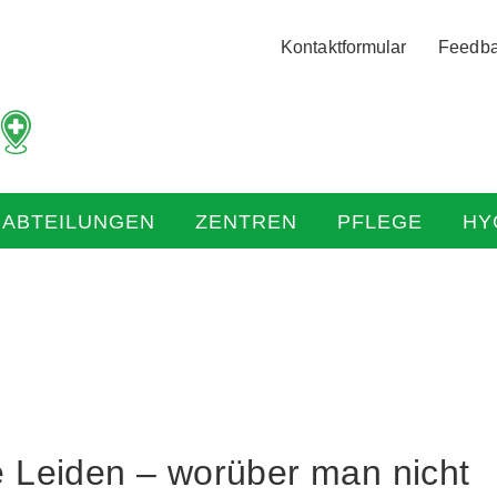
Logo
Kontaktformular
Feedb
der
Hochtaunus
Kliniken
mit
Link
zur
HABTEILUNGEN
ZENTREN
PFLEGE
HY
Startseite
le Leiden – worüber man nicht