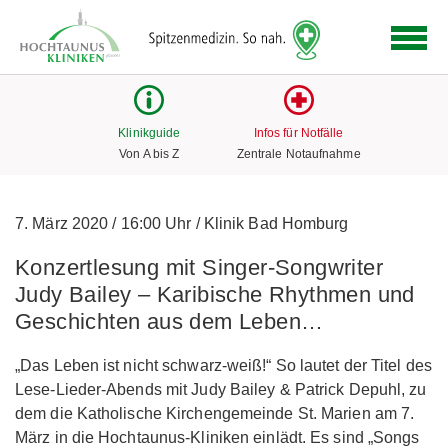
Logo
der
Hochtaunus
Kliniken
mit
Klinikguide
Infos für Notfälle
Link
Von A bis Z
Zentrale Notaufnahme
zur
Startseite
7. März 2020
/
16:00 Uhr
/
Klinik Bad Homburg
Konzertlesung mit Singer-Songwriter
Judy Bailey – Karibische Rhythmen und
Geschichten aus dem Leben…
„Das Leben ist nicht schwarz-weiß!“ So lautet der Titel des
Lese-Lieder-Abends mit Judy Bailey & Patrick Depuhl, zu
dem die Katholische Kirchengemeinde St. Marien am 7.
März in die Hochtaunus-Kliniken einlädt. Es sind „Songs