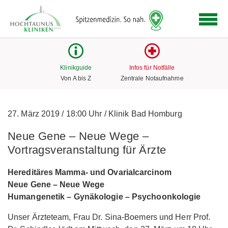
Logo
der
Hochtaunus
Kliniken
mit
Klinikguide
Infos für Notfälle
Link
Von A bis Z
Zentrale Notaufnahme
zur
Startseite
27. März 2019
/
18:00 Uhr
/
Klinik Bad Homburg
Neue Gene – Neue Wege –
Vortragsveranstaltung für Ärzte
Hereditäres Mamma- und Ovarialcarcinom
Neue Gene – Neue Wege
Humangenetik –
Gynäkologie – Psychoonkologie
Unser Ärzteteam, Frau Dr. Sina-Boemers und Herr Prof.