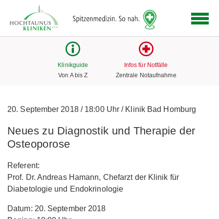
Logo
der
Hochtaunus
Kliniken
mit
Klinikguide
Infos für Notfälle
Link
Von A bis Z
Zentrale Notaufnahme
zur
Startseite
20. September 2018
/
18:00 Uhr
/
Klinik Bad Homburg
Neues zu Diagnostik und Therapie der
Osteoporose
Referent:
Prof. Dr. Andreas Hamann, Chefarzt der Klinik für
Diabetologie und Endokrinologie
Datum: 20. September 2018