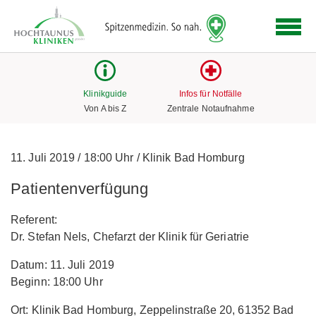
Logo
der
Hochtaunus
Kliniken
mit
Klinikguide
Infos für Notfälle
Link
Von A bis Z
Zentrale Notaufnahme
zur
Startseite
11. Juli 2019
/
18:00 Uhr
/
Klinik Bad Homburg
Patientenverfügung
Referent:
Dr. Stefan Nels, Chefarzt der Klinik für Geriatrie
Datum: 11. Juli 2019
Beginn: 18:00 Uhr
Ort: Klinik Bad Homburg, Zeppelinstraße 20, 61352 Bad