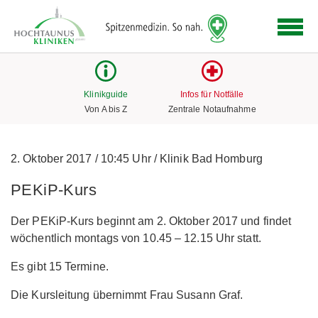
Logo
der
Hochtaunus
Kliniken
mit
Klinikguide
Infos für Notfälle
Link
Von A bis Z
Zentrale Notaufnahme
zur
Startseite
2. Oktober 2017
/
10:45 Uhr
/
Klinik Bad Homburg
PEKiP-Kurs
Der PEKiP-Kurs beginnt am 2. Oktober 2017 und findet
wöchentlich montags von 10.45 – 12.15 Uhr statt.
Es gibt 15 Termine.
Die Kursleitung übernimmt Frau Susann Graf.