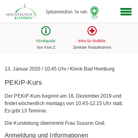
Logo
der
Hochtaunus
Kliniken
mit
Klinikguide
Infos für Notfälle
Link
Von A bis Z
Zentrale Notaufnahme
zur
Startseite
13. Januar 2020
/
10:45 Uhr
/
Klinik Bad Homburg
PEKiP-Kurs
Der PEKiP-Kurs beginnt am 16. Dezember 2019 und
findet wöchentlich montags von 10.45-12.15 Uhr statt.
Es gibt 13 Termine.
Die Kursleitung übernimmt Frau Susann Graf.
Anmeldung und Informationen