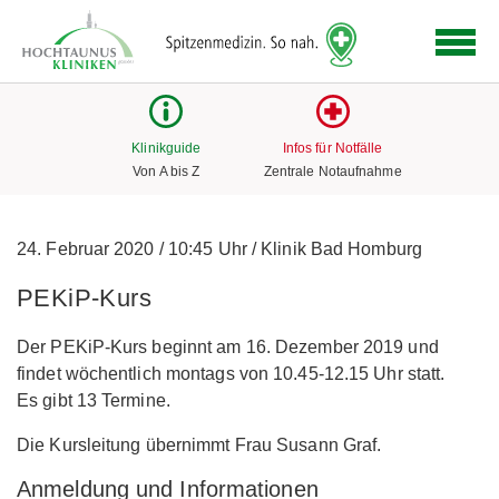
Logo
der
Hochtaunus
Kliniken
mit
Klinikguide
Infos für Notfälle
Link
Von A bis Z
Zentrale Notaufnahme
zur
Startseite
24. Februar 2020
/
10:45 Uhr
/
Klinik Bad Homburg
PEKiP-Kurs
Der PEKiP-Kurs beginnt am 16. Dezember 2019 und
findet wöchentlich montags von 10.45-12.15 Uhr statt.
Es gibt 13 Termine.
Die Kursleitung übernimmt Frau Susann Graf.
Anmeldung und Informationen