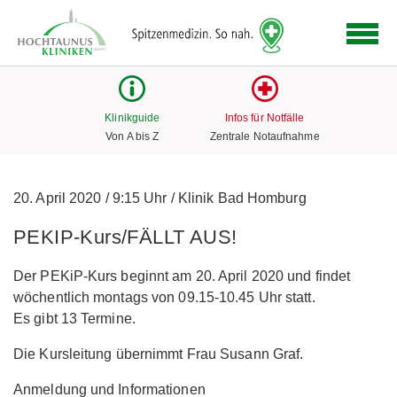
Logo
der
Hochtaunus
Kliniken
mit
Klinikguide
Infos für Notfälle
Link
Von A bis Z
Zentrale Notaufnahme
zur
Startseite
20. April 2020
/
9:15 Uhr
/
Klinik Bad Homburg
PEKIP-Kurs/FÄLLT AUS!
Der PEKiP-Kurs beginnt am 20. April 2020 und findet
wöchentlich montags von 09.15-10.45 Uhr statt.
Es gibt 13 Termine.
Die Kursleitung übernimmt Frau Susann Graf.
Anmeldung und Informationen